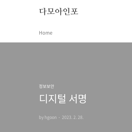
본문 바로가기
다모아인포
Home
정보보안
디지털 서명
by hgoon
2023. 2. 28.