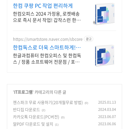
한컴 쿠팡 PC 작업 편리하게
한컴오피스 2024 가정용, 로켓배송
으로 즉시 문서 작업! 갑작스런 한글
오류 해결! 안정적인 한컴오피스로
작업을.
https://smartstore.naver.com/sbcore
광고
한컴독스로 더욱 스마트하게!
한글과컴퓨터 정품 인증점
한글과컴퓨터 한컴오피스 및 한컴독
스 / 정품 소프트웨어 전문점 / 포인
트 적립 정품 소프트웨어 / 기업용
환영 또는 가정용 / 다양한 혜택 / 마
이크로소프트 등
'
IT프로그램
' 카테고리의 다른 글
젠스파크 무료 사용하기(20개월무료 방법)
2025.01.13
(0)
반디집 다운로드
2024.03.04
(2)
카카오톡 다운로드(PC버전)
2023.06.07
(0)
알PDF 다운로드 및 설치
2023.06.06
(1)