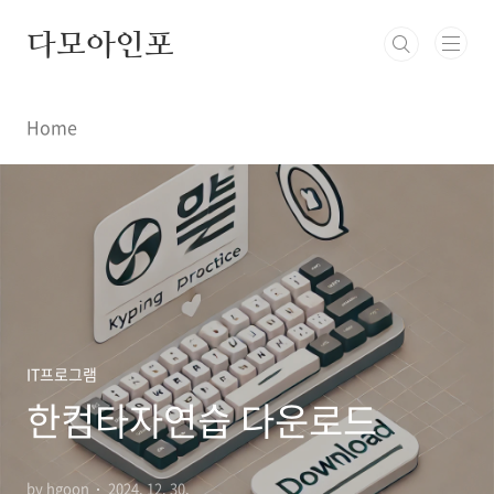
본문 바로가기
다모아인포
Home
IT프로그램
한컴타자연습 다운로드
by hgoon
2024. 12. 30.