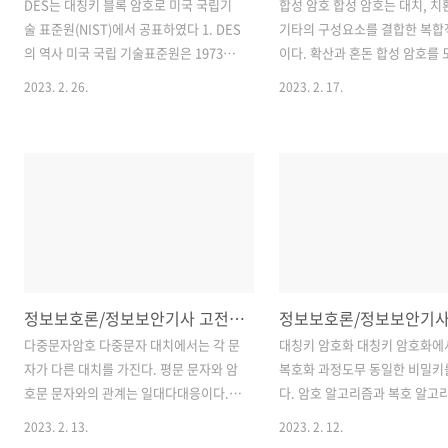
DES는 대칭키 블록 암호로 미국 국립기
합성 암호 합성 암호는 대치, 치
술 표준원(NIST)에서 공표하였다 1. DES
기타의 구성요소를 결합한 복합
의 역사 미국 국립 기술표준원은 1973년
이다. 확산과 혼돈 합성 암호를
국가적으로 사용할 대칭 키 암호 시스템
Shannon의 주된 개념은 설계
2023. 2. 26.
2023. 2. 17.
의 제안 요청서를 발표하였다. 이에 따라
호가 확산과 혼돈이라는 두 가지
Lucifer 프로젝트의 수정판인 IBM의 제
성질을 갖도록 하는 것이다. 확
안으로 DES로 채택이 되었으며, DES는
은 암호문과 평문사이의 관계를
1975년 3월에 연방관보에서 연방 정보처
것이다. 확산은 암호문에 대한 
리기준의 초안으로 공표되었다. 공표 이
트를 통하여 평문을 찾고자 하는
후에, DES 초안은 다음과 같은 두 가지 이
를 좌절시킨다. 확산은 암호문의
유로 인하여 신랄하게 비판을 받았다. 첫
비트나 문자가 평문의 모든 비트
째로 56비트 밖에 되지 않는 키 사이즈에
비트에 의하여 종속적으로 결정
대한 문제 제기이다. 작은 키 사이즈는
다. 다시 말하면, 평문의 단일 
정보보호론/정보보안기사 고전대칭키 암호학2
DES를 전수조사 공격에 대해 취약하게
다면, 암호문에 있는 특정 비트나
만들기 때문이다. 둘째로,DES 내부 구조
트가 또한 바뀔 수 있다. 확산은
다중문자암호 다중문자 대치에서는 각 문
대칭키 암호화 대칭키 암호화에
안에 감춰진 설계 논리에 대한 염려이다.
평문사이의 광계를 숨긴다. 혼돈
자가 다른 대치를 가진다. 평문 문자와 암
복호화 과정도무 동일한 비밀키
비판가들은 DES의 S-박스에 트랩도아가
은 암호문과 키의 관계를 숨기는
호문 문자와의 관계는 일대다대응이다.
다. 암호 알고리즘과 복호 알고
숨겨져 ..
혼돈은 암호문을 이용하여 키를 
예를 들어 'a'는 문장의 시작점에서 'D'로
로 역관계이다. Kerckhoff의 
2023. 2. 13.
2023. 2. 12.
암호화되고, 중간에서 'N'으로 암호화될
복호 알고리즘과 비밀키를 공개