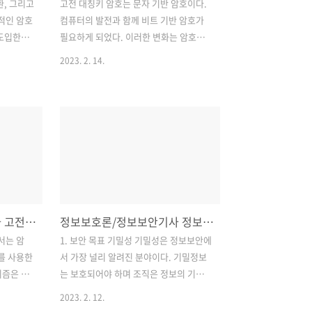
환, 그리고
고전 대칭키 암호는 문자 기반 암호이다.
적인 암호
컴퓨터의 발전과 함께 비트 기반 암호가
 도입한
필요하게 되었다. 이러한 변화는 암호화
된 블록암
되는 대상이 단지 텍스트가 아니고 숫자,
2023. 2. 14.
 중요한
그래픽, 오디오, 비디오 데이터 등으로 구
산의 개념
성되기 때문이다. 이와 같은 데이터 타입
 숨기는
을 비트 스트림으로 변환하고, 변환된 스
통계 테스
트림을 암호화 한 다음 암호화된 스트림
 공격자
을 전송한다. 뿐만 아니라 텍스트가 비트
 각각의
단위로 처리될 때에는 각 문자는 8비트 스
나 특정
트림으로 변환된다. 처리되는 심볼이 8배
되도록 한
가 됨을 알 수 있다. 많은 심볼을 섞는 것
비트가 바뀐
은 안전성을 증가시킨다. 1. 현대 블록암
정보보호론/정보보안기사 고전대칭키 암호화1
정보보호론/정보보안기사 정보보호개요
 모든 비
호 현대 대칭키 블록암호는 n-비트 평문
 암호문과
블록을 암호화하거나 n-비트 암호문 블록
서는 암
1. 보안 목표 기밀성 기밀성은 정보보안에
의 개념
을 복호 한다. 암호화 혹은 복호화 알고리
를 사용한
서 가장 널리 알려진 분야이다. 기밀정보
 것이다.
즘은 k비트 기를 사용한다. 복호 알고리즘
리즘은 서
는 보호되어야 하며 조직은 정보의 기밀
찾고..
은 암호 알고리즘의 역함수이..
원리 암호
성을 위협하는 악의적인 행동들에 대응해
2023. 2. 12.
하지 않는
야 한다. 조직의 운영을 위하여 필수적으