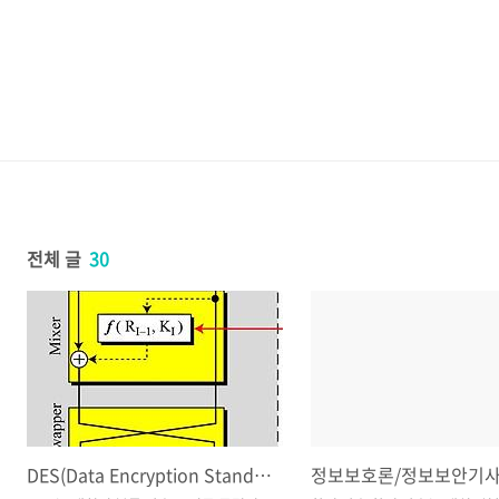
전체 글
30
DES(Data Encryption Standard)