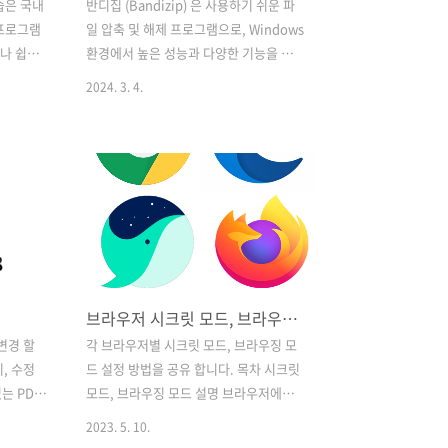
은 국내
반디집 (Bandizip) 은 사용하기 쉬운 파
 프로그램
일 압축 및 해제 프로그램으로, Windows
나 쉽게
환경에서 높은 성능과 다양한 기능을 제
를 높이고
공합니다 목차 반디집 공식 홈페이지 :
2024. 3. 4.
한 연습
https://kr.bandisoft.com/bandizip/
 이 프로
반디집 공식 홈페이지 · ALZ, EGG, 7Z,
특화되어
RAR 지원 무료 압축 프로그램 지원 포맷
있는 점이
7Z, ACE, AES, ALZ, ARJ, BH, BIN,
다운로드
BR, BZ, BZ2, CAB, Compound(MSI),
이트 또는
DAA(1.0), DEB, EGG, GZ, IMG, ISO,
로드 사
ISZ, LHA, LZ, LZH, LZMA, PMA, RAR,
. 아래
RAR5, SFX(EXE), TAR, TBZ/TBZ2,
세
TGZ, TLZ, TXZ, UDF, WIM, XPI, XZ, Z,
브라우저 시크릿 모드, 브라우징 모드 설정 방법
사이트에
ZIP, ZIPX, ZP..
"을 클릭
변경 할
각 브라우저별 시크릿 모드, 브라우징 모
동합니
, 수정
드 설정 방법을 공유 합니다. 목차 시크릿
 다운로드
는 PDF
모드, 브라우징 모드 설명 브라우저에서
 완료되면
 알PDF
사용할 수 있는 모드 이며, 시크릿모드나
2023. 5. 10.
12 운영체제
브라우징 모드나 용어만 다를뿐 같은 의