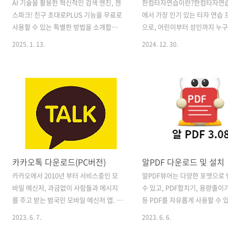
AI 기술을 활용한 혁신적인 검색 엔진, 젠
한컴타자연습이란?한컴타자연습
스파크! 친구 초대로PLUS 기능을 무료로
에서 가장 인기 있는 타자 연습
사용할 수 있는 특별한 방법을 소개합니
으로, 어린이부터 성인까지 누구
다. 목차젠스파크란 무엇인가?젠스파크
사용할 수 있습니다. 타자 속도
2025. 1. 13.
2024. 12. 30.
의 주요 특징무료 버전과 Plus의 차이친
정확성을 개선할 수 있도록 다양
구 초대로 Plus얻는 방법젠스파크 Plus
모드와 게임 요소를 제공합니다.
의 이점결론젠스파크란 무엇인가?젠스파
그램은 특히 한글 타자 연습에 
크는 여러 첨단 AI 모델(GPT-4, 클로드,
있으며, 무료로 다운로드할 수 
제미나이 등)을 결합해 사용자가 필요로
큰 장점입니다. 한컴타자연습 
하는 정보를 정확하고 빠르게 제공하는
방법한컴타자연습은 공식 웹사
차세대 검색 엔진입니다. 이 플랫폼은 사
신뢰할 수 있는 소프트웨어 다운
용자 맞춤형 검색 경험을 목표로 개발되
이트에서 다운로드할 수 있습니다
었습니다.젠스파크의 주요 특징멀티에이
단계를 따라 다운로드를 진행하
카카오톡 다운로드(PC버전)
알PDF 다운로드 및 설치
전트 시스템: 여러 AI 모델의 장점을 결합
요: 한글과컴퓨터의 공식 웹
해 더 깊고 풍부한 검색 결과 제공.스파크
접속합니다.메뉴에서 "고객지원
카카오에서 2010년 부터 서비스중인 모
알PDF뷰어는 다양한 포맷으로 
페이지: 사용자의 검색어에 따라 실시간
한 후 "다운로드" 섹션으로 이
바일 메신저, 과금없이 사람들과 메시지
수 있고, PDF합치기, 용량줄이기
으로 생성되는 맞춤형 웹페이지.크로스체
다."한컴타자연습"을 검색한 후
를 주고 받는 범국민 모바일 메신저 앱. 목
등 PDF를 자유롭게 사용할 수 있
크: 다양한 출처의 데이터를 비교 분..
버튼을 클릭합니다.다운로드가
차 카카오톡 개발사 : kakao 출시 2010년
변환/편집 프로그램입니다. 목차
2023. 6. 7.
2023. 6. 6.
설치 파일을 실행하여..
3월 IOS출시 2010년 8월 안드로이드출
버전 : V3.07 출시 : 2023.01.